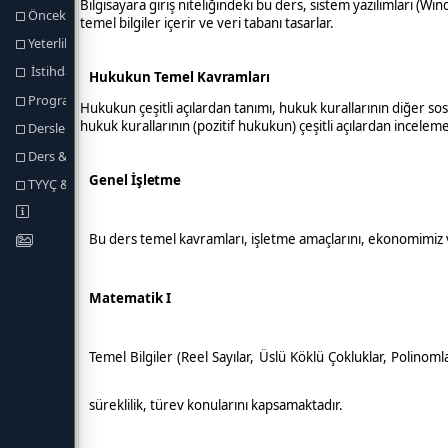
Önceki Öğrenmenin Tanınması
Yeterlilik Koşulları ve Kuralları
İstihdam Olanakları
Program Yeterlikleri
Dersler
Ders & Program Yeterlilikleri İlişkisi
TYYÇ & Program Yeterlilikleri İlişkisi