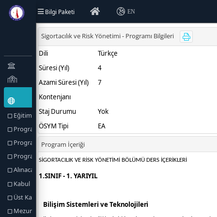
Bilgi Paketi
EN
Eğitim Türü (Amaçlar) ve Hedefler
Program Hakkında
Program Profili
Program Yetkilileri
Alınacak Derece
Kabul Koşulları
Üst Kademeye Geçiş
Mezuniyet Koşulları